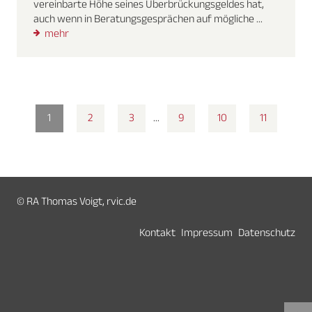
vereinbarte Höhe seines Überbrückungsgeldes hat,
auch wenn in Beratungsgesprächen auf mögliche ...
mehr
1
2
3
...
9
10
11
© RA Thomas Voigt, rvic.de
Kontakt
Impressum
Datenschutz